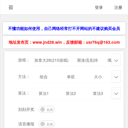
登录
注册
不懂功能如何使用，自己网络经常打不开网站的不建议购买会员
地址发布页：www.jnd28.win，反馈邮箱：usr76q@163.com
游戏：
加拿大28(210游戏)
斯洛伐克28
俄勒冈28

方法：
组合
单双
大小
杀三

算法：
算法1
算法2
算法3
算法

刮刮开奖
关闭
语音播报
关闭