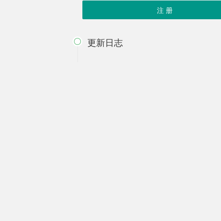
注 册
更新日志
