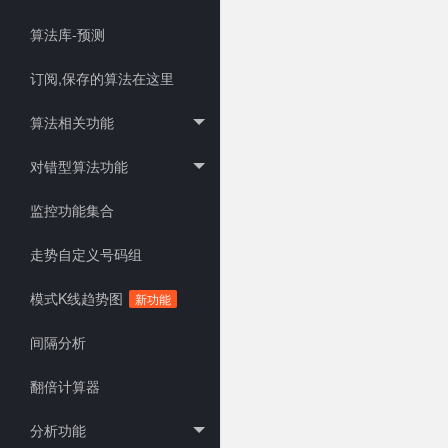
算法库-预测
订阅,保存的算法在这里
算法相关功能
对错型算法功能
监控功能集合
走势自定义号码组
模式K线趋势图
新功能
间隔分析
翻倍计算器
分析功能