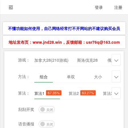
登录
注册
不懂功能如何使用，自己网络经常打不开网站的不建议购买会员
地址发布页：www.jnd28.win，反馈邮箱：usr76q@163.com
游戏：
加拿大28(210游戏)
斯洛伐克28
俄勒冈28

方法：
组合
单双
大小
杀三

算法：
算法1
67.35%
算法2
63.27%
算法3
75.51

刮刮开奖
关闭
语音播报
关闭