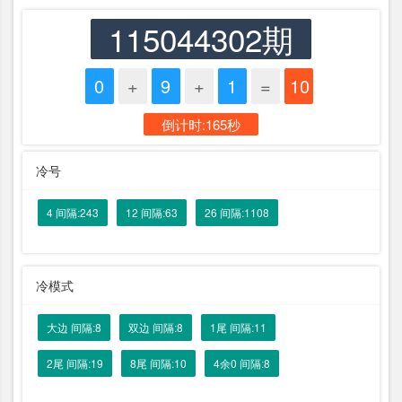
115044302期
0
+
9
+
1
=
10
倒计时:165秒
冷号
4 间隔:243
12 间隔:63
26 间隔:1108
冷模式
大边 间隔:8
双边 间隔:8
1尾 间隔:11
2尾 间隔:19
8尾 间隔:10
4余0 间隔:8