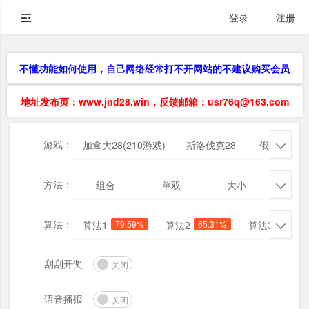
登录
注册
不懂功能如何使用，自己网络经常打不开网站的不建议购买会员
地址发布页：www.jnd28.win，反馈邮箱：usr76q@163.com
游戏：
加拿大28(210游戏)
斯洛伐克28
俄勒冈28

方法：
组合
单双
大小
杀三

算法：
算法1
79.59%
算法2
65.31%
算法3
71.43

刮刮开奖
关闭
语音播报
关闭