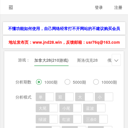
登录
注册
不懂功能如何使用，自己网络经常打不开网站的不建议购买会员
地址发布页：www.jnd28.win，反馈邮箱：usr76q@163.com
游戏：
加拿大28(210游戏)
斯洛伐克28
俄勒冈28

分析期数



1000期
5000期
10000期
分析模式
单
双
大
小
大尾
小尾
蓝波
绿波
红波
三余0