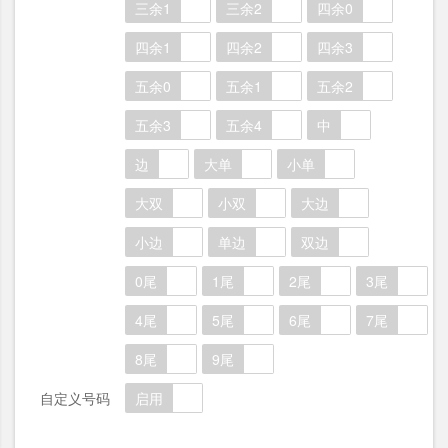
三余1
三余2
四余0
四余1
四余2
四余3
五余0
五余1
五余2
五余3
五余4
中
边
大单
小单
大双
小双
大边
小边
单边
双边
0尾
1尾
2尾
3尾
4尾
5尾
6尾
7尾
8尾
9尾
自定义号码
启用