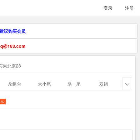
登录
注册
建议购买会员
q@163.com
宾果北京28
杀组合
大小尾
杀一尾
双组
中边

3%