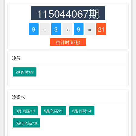
115044067期
9
+
3
+
9
=
21
倒计时:67秒
冷号
20 间隔:89
冷模式
0尾 间隔:18
5尾 间隔:21
6尾 间隔:14
5余0 间隔:18