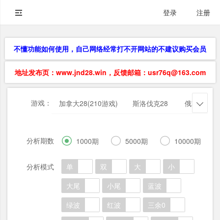
登录
注册
不懂功能如何使用，自己网络经常打不开网站的不建议购买会员
地址发布页：www.jnd28.win，反馈邮箱：usr76q@163.com
游戏：
加拿大28(210游戏)
斯洛伐克28
俄勒冈28

分析期数



1000期
5000期
10000期
分析模式
单
双
大
小
大尾
小尾
蓝波
绿波
红波
三余0