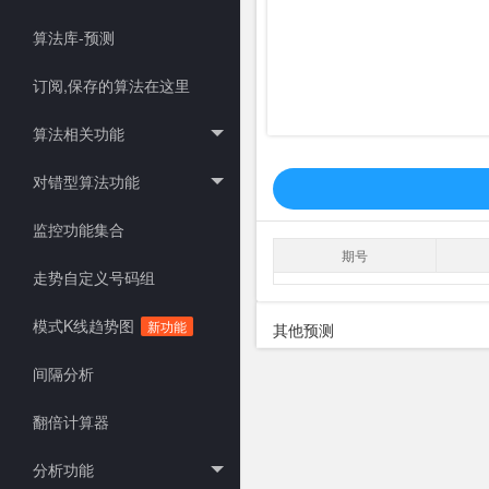
算法库-预测
订阅,保存的算法在这里
算法相关功能
对错型算法功能
监控功能集合
期号
走势自定义号码组
模式K线趋势图
新功能
其他预测
间隔分析
翻倍计算器
分析功能