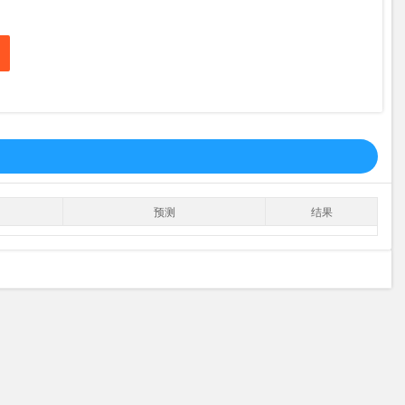
预测
结果