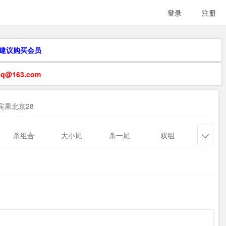
登录
注册
建议购买会员
q@163.com
宾果北京28
杀组合
大小尾
杀一尾
双组
中边
