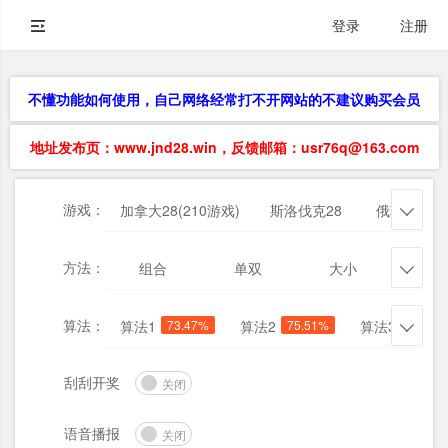
登录
注册
不懂功能如何使用，自己网络经常打不开网站的不建议购买会员
地址发布页：www.jnd28.win，反馈邮箱：usr76q@163.com
游戏：
加拿大28(210游戏)
斯洛伐克28
俄勒冈28

方法：
组合
单双
大小
杀三

算法：
算法1
73.47%
算法2
75.51%
算法3
73.47

刮刮开奖
关闭
语音播报
关闭