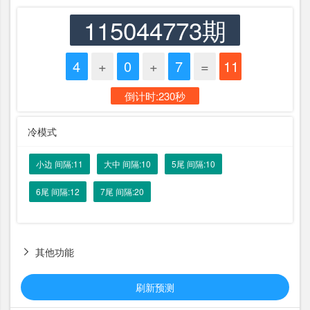
115044773期
4
+
0
+
7
=
11
倒计时:230秒
冷模式
小边 间隔:11
大中 间隔:10
5尾 间隔:10
6尾 间隔:12
7尾 间隔:20
其他功能

刷新预测