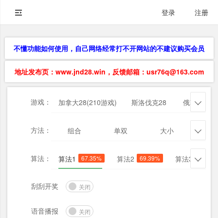
登录
注册
不懂功能如何使用，自己网络经常打不开网站的不建议购买会员
地址发布页：www.jnd28.win，反馈邮箱：usr76q@163.com
游戏：
加拿大28(210游戏)
斯洛伐克28
俄勒冈28

方法：
组合
单双
大小
杀三

算法：
算法1
67.35%
算法2
69.39%
算法3
73.47

刮刮开奖
关闭
语音播报
关闭