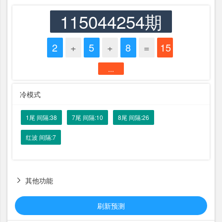
115044254期
2
+
5
+
8
=
15
...
冷模式
1尾 间隔:38
7尾 间隔:10
8尾 间隔:26
红波 间隔:7
其他功能

刷新预测