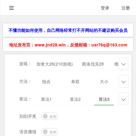
登录
注册
不懂功能如何使用，自己网络经常打不开网站的不建议购买会员
地址发布页：www.jnd28.win，反馈邮箱：usr76q@163.com
游戏：
加拿大28(210游戏)
斯洛伐克28
俄勒冈28

方法：
组合
单双
大小
杀三

算法：
算法1
算法2
算法3
算法

刮刮开奖
关闭
语音播报
关闭