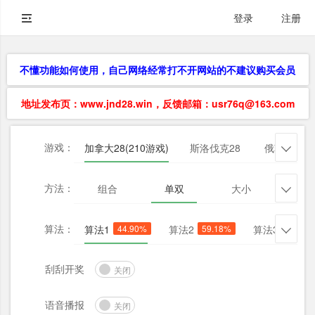
登录
注册
不懂功能如何使用，自己网络经常打不开网站的不建议购买会员
地址发布页：www.jnd28.win，反馈邮箱：usr76q@163.com
游戏：
加拿大28(210游戏)
斯洛伐克28
俄勒冈28

方法：
组合
单双
大小
杀三

算法：
算法1
44.90%
算法2
59.18%
算法3
40.82

刮刮开奖
关闭
语音播报
关闭