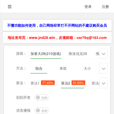
登录
注册
不懂功能如何使用，自己网络经常打不开网站的不建议购买会员
地址发布页：www.jnd28.win，反馈邮箱：usr76q@163.com
游戏：
加拿大28(210游戏)
斯洛伐克28
俄勒冈28

方法：
组合
单双
大小
杀三

算法：
算法1
71.43%
算法2
81.63%
算法3
73.47

刮刮开奖
关闭
语音播报
关闭