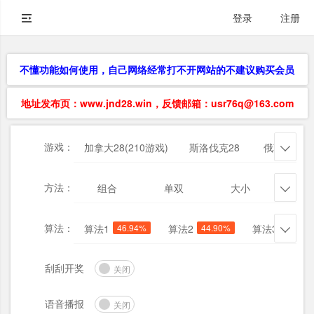
登录
注册
不懂功能如何使用，自己网络经常打不开网站的不建议购买会员
地址发布页：www.jnd28.win，反馈邮箱：usr76q@163.com
游戏：
加拿大28(210游戏)
斯洛伐克28
俄勒冈28

方法：
组合
单双
大小
杀三

算法：
算法1
46.94%
算法2
44.90%
算法3
42.86

刮刮开奖
关闭
语音播报
关闭