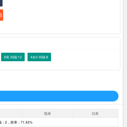
3
8尾 间隔:12
4余3 间隔:8
预测
结果
：2，胜率：71.43%