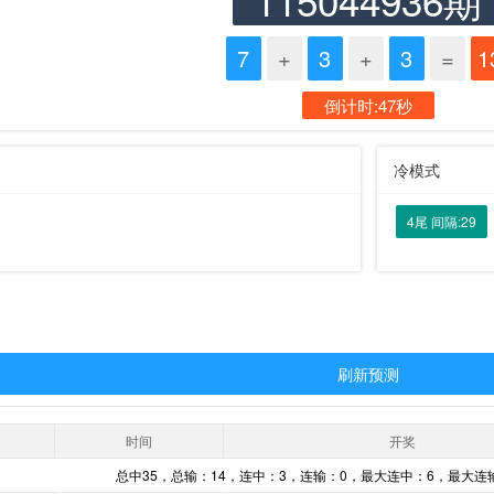
7
+
3
+
3
=
1
倒计时:47秒
冷模式
4尾 间隔:29
刷新预测
时间
开奖
总中35，总输：14，连中：3，连输：0，最大连中：6，最大连输