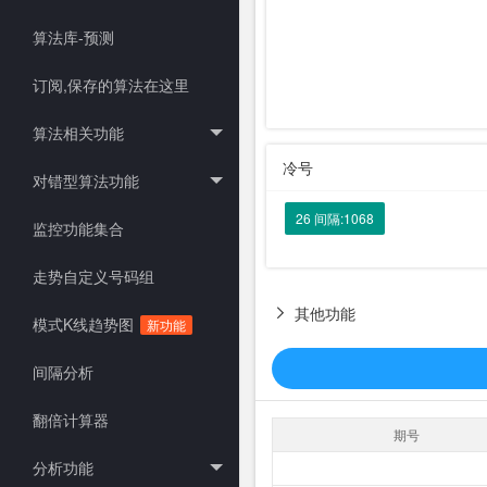
算法库-预测
订阅,保存的算法在这里
算法相关功能
冷号
对错型算法功能
26 间隔:1068
监控功能集合
走势自定义号码组
其他功能

模式K线趋势图
新功能
间隔分析
翻倍计算器
期号
分析功能