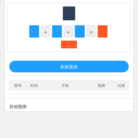
+
+
=
...
刷新预测
期号
时间
开奖
预测
结果
其他预测