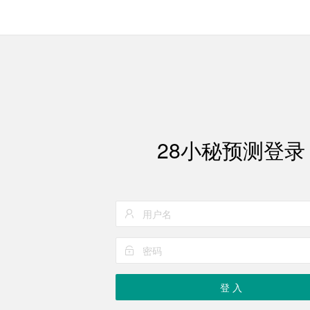
28小秘预测登录
登 入