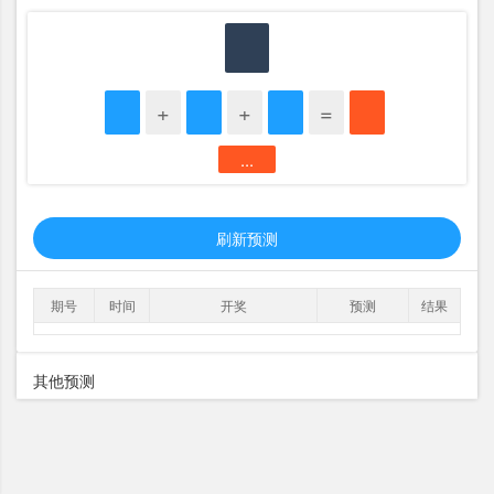
+
+
=
...
刷新预测
期号
时间
开奖
预测
结果
其他预测