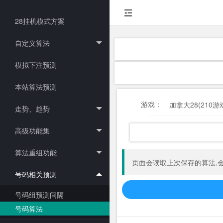
28挂机模式方案
自定义算法
模拟下注预测
本站算法预测
游戏：
加拿大28(210游
走势、趋势
高级功能集
算法重组功能
页面会读取上次保存的算法,
号码相关预测
号码组预测间隔
号码算法