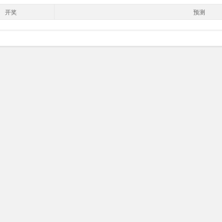
开奖
预测