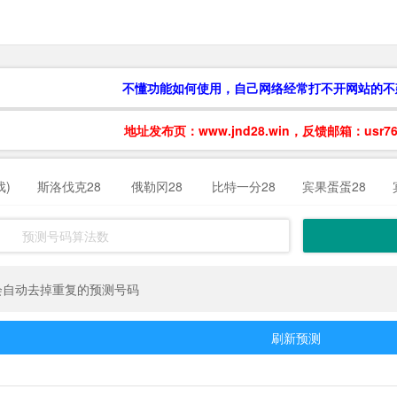
不懂功能如何使用，自己网络经常打不开网站的不
地址发布页：www.jnd28.win，反馈邮箱：usr76
戏)
斯洛伐克28
俄勒冈28
比特一分28
宾果蛋蛋28
会自动去掉重复的预测号码
刷新预测