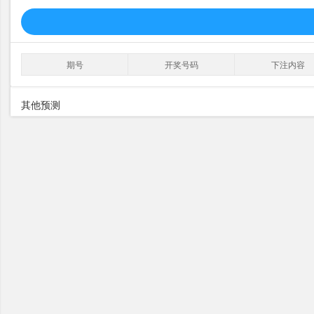
期号
开奖号码
下注内容
其他预测