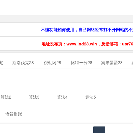
不懂功能如何使用，自己网络经常打不开网站的不
地址发布页：www.jnd28.win，反馈邮箱：usr76
戏)
斯洛伐克28
俄勒冈28
比特一分28
宾果蛋蛋28
算法2
算法3
算法4
算法5
语音播报