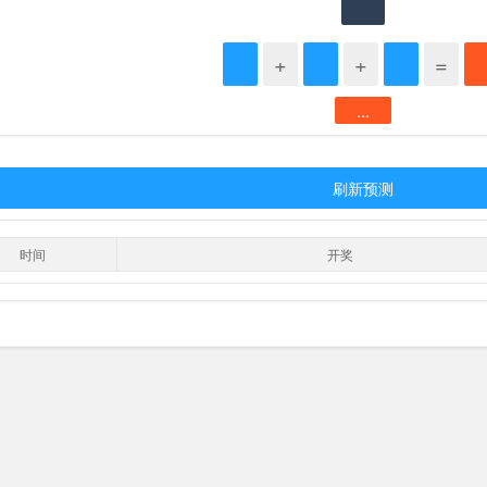
+
+
=
...
刷新预测
时间
开奖