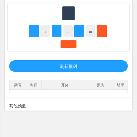
+
+
=
...
刷新预测
期号
时间
开奖
预测
结果
其他预测