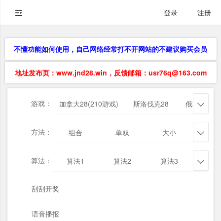
登录
注册
不懂功能如何使用，自己网络经常打不开网站的不建议购买会员
地址发布页：www.jnd28.win，反馈邮箱：usr76q@163.com
游戏：
加拿大28(210游戏)
斯洛伐克28
俄勒冈28

方法：
组合
单双
大小
杀三

算法：
算法1
算法2
算法3
算法

刮刮开奖
语音播报